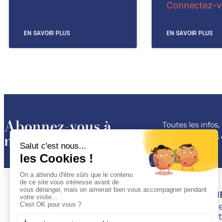
Connectez-vo
EN SAVOIR PLUS
EN SAVOIR PLUS
Abonnez-vous à
Toutes les infos
notre newsletter
les conférences 
ESPACE 
Devenir M
Se connect