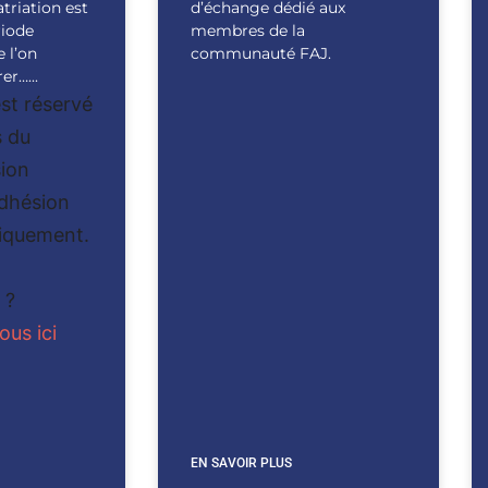
atriation est
d’échange dédié aux
riode
membres de la
e l’on
communauté FAJ.
er…...
st réservé
 du
ion
Adhésion
iquement.
 ?
us ici
EN SAVOIR PLUS