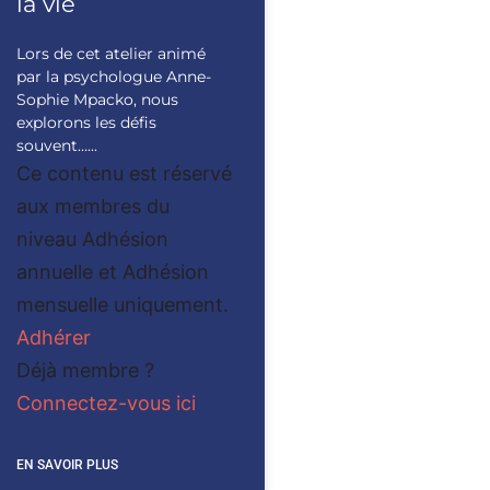
la vie
Lors de cet atelier animé
par la psychologue Anne-
Sophie Mpacko, nous
explorons les défis
souvent…...
Ce contenu est réservé
aux membres du
niveau Adhésion
annuelle et Adhésion
mensuelle uniquement.
Adhérer
Déjà membre ?
Connectez-vous ici
EN SAVOIR PLUS