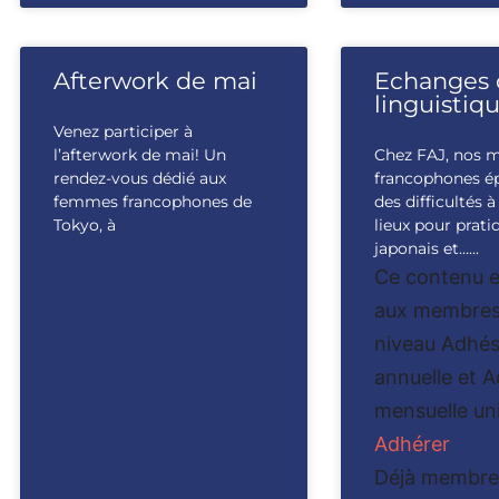
Afterwork de mai
Echanges 
linguistiq
Venez participer à
l’afterwork de mai! Un
Chez FAJ, nos 
rendez-vous dédié aux
francophones é
femmes francophones de
des difficultés 
Tokyo, à
lieux pour prati
japonais et…...
Ce contenu e
aux membres
niveau Adhés
annuelle et 
mensuelle un
Adhérer
Déjà membre