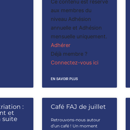
Ce contenu est réservé
aux membres du
niveau Adhésion
annuelle et Adhésion
mensuelle uniquement.
Adhérer
Déjà membre ?
Connectez-vous ici
EN SAVOIR PLUS
riation :
Café FAJ de juillet
int et
 suite
Retrouvons-nous autour
d’un café ! Un moment