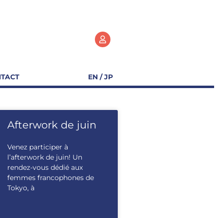
TACT
EN / JP
Afterwork de juin
Venez participer à
l’afterwork de juin! Un
rendez-vous dédié aux
femmes francophones de
Tokyo, à