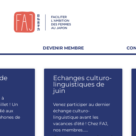
DEVENIR MEMBRE
CON
 de
Echanges culturo-
linguistiques de
juin
 à
illet ! Un
Venez participer au dernier
ié aux
échange culturo-
phones de
linguistique avant les
vacances d’été ! Chez FAJ,
nos membres…...