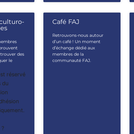
culturo-
Café FAJ
ues
Retrouvons-nous autour
membres
d’un café ! Un moment
prouvent
d’échange dédié aux
à trouver des
membres de la
quer le
communauté FAJ.
st réservé
 du
ion
Adhésion
iquement.
 ?