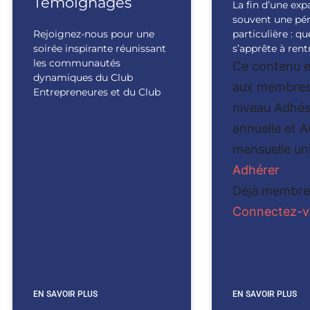
Témoignages
La fin d’une exp
souvent une pé
Rejoignez-nous pour une
particulière : qu
soirée inspirante réunissant
s’apprête à rentr
les communautés
Ce contenu e
dynamiques du Club
aux membres
Entrepreneures et du Club
niveau Adhés
annuelle et 
mensuelle un
Adhérer
Déjà membre
Connectez-vo
EN SAVOIR PLUS
EN SAVOIR PLUS