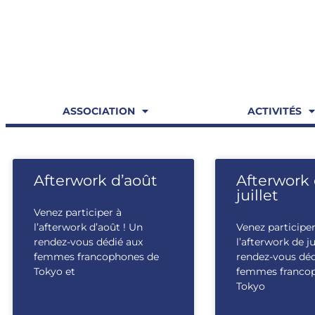
ASSOCIATION
ACTIVITÉS
Afterwork d’août
Afterwork
juillet
Venez participer à
l’afterwork d’août ! Un
Venez participer
rendez-vous dédié aux
l’afterwork de ju
femmes francophones de
rendez-vous déd
Tokyo et
femmes franco
Tokyo