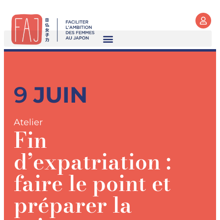
9
JUIN
Atelier
Fin
d’expatriation :
faire le point et
préparer la