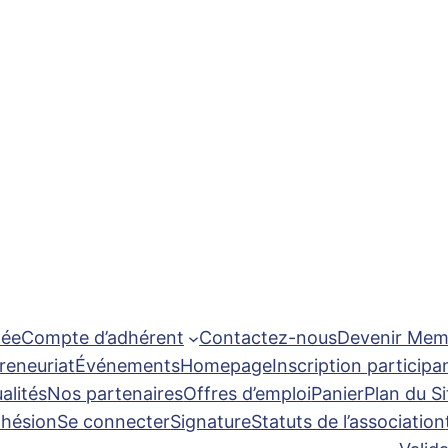
ée
Compte d’adhérent
Contactez-nous
Devenir Mem
reneuriat
Événements
Homepage
Inscription participa
alités
Nos partenaires
Offres d’emploi
Panier
Plan du Si
dhésion
Se connecter
Signature
Statuts de l’association