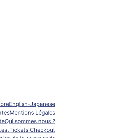
bre
English-Japanese
ntes
Mentions Légales
te
Qui sommes nous ?
test
Tickets Checkout