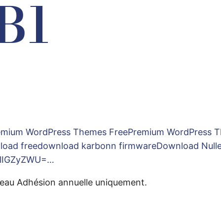
B1
mium WordPress Themes FreePremium WordPress T
oad freedownload karbonn firmwareDownload Null
lIGZyZWU=…
eau Adhésion annuelle uniquement.