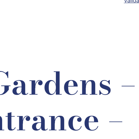
Valid
Gardens –
trance –