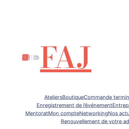
FAJ
Ateliers
Boutique
Commande termin
Enregistrement de l’événement
Entrep
Mentorat
Mon compte
Networking
Nos actu
Renouvellement de votre a