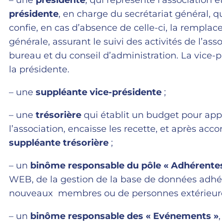
– une
présidente
, qui représente l’association e
présidente
, en charge du secrétariat général, qu
confie, en cas d’absence de celle-ci, la remplac
générale, assurant le suivi des activités de l’a
bureau et du conseil d’administration. La vice
la présidente.
– une
suppléante vice-présidente
;
– une
trésorière
qui établit un budget pour app
l’association, encaisse les recette, et après acco
suppléante trésorière
;
– un
binôme responsable du pôle « Adhérent
WEB, de la gestion de la base de données adhé
nouveaux membres ou de personnes extérieures 
– un
binôme responsable des « Evénements »