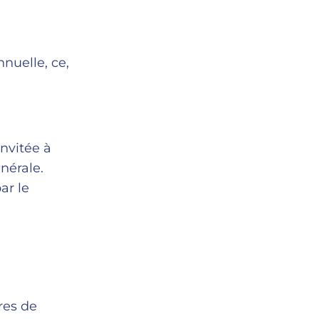
nuelle, ce,
invitée à
énérale.
par le
bres de