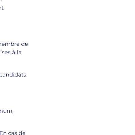
nt
t membre de
ises à la
 candidats
ximum,
 En cas de