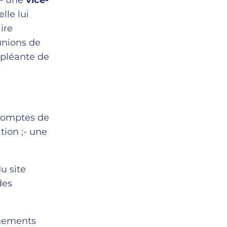
 – une
vice-
lle lui
ire
éunions de
ppléante de
 comptes de
tion ;- une
u site
des
énements