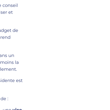
e conseil
ser et
udget de
l rend
dans un
 moins la
blement.
sidente est
de :