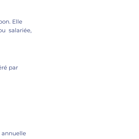
on. Elle
ou salariée,
éré par
n annuelle