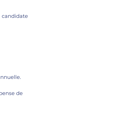
a candidate
annuelle.
spense de