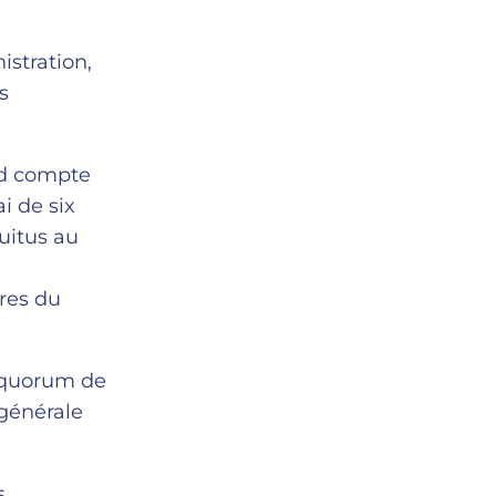
stration,
es
end compte
i de six
uitus au
res du
n quorum de
 générale
es