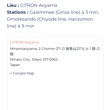
Lieu :
CITRON Aoyama
Stations :
Gaiemmae (Ginza line) à 3 min,
Omotesando (Chiyoda line, Hanzomon
line) à 9 min
CITRON Aoyama
Minamiaoyama, 2 Chome−27−21 南青山227ビル 1 階 /2
階
Minato City
,
Tokyo
107-0062
Japan
+ Google Map