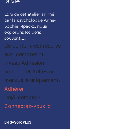
la vie
Lors de cet atelier animé
par la psychologue Anne-
Sophie Mpacko, nous
explorons les défis
souvent…...
Ce contenu est réservé
aux membres du
niveau Adhésion
annuelle et Adhésion
mensuelle uniquement.
Adhérer
Déjà membre ?
Connectez-vous ici
EN SAVOIR PLUS