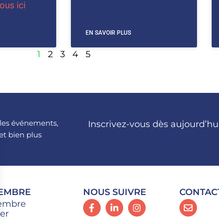
us ici
EN SAVOIR PLUS
1
2
3
4
5
, les événements,
Inscrivez-vous dès aujourd’hu
et bien plus
MEMBRE
NOUS SUIVRE
CONTAC
embre
er