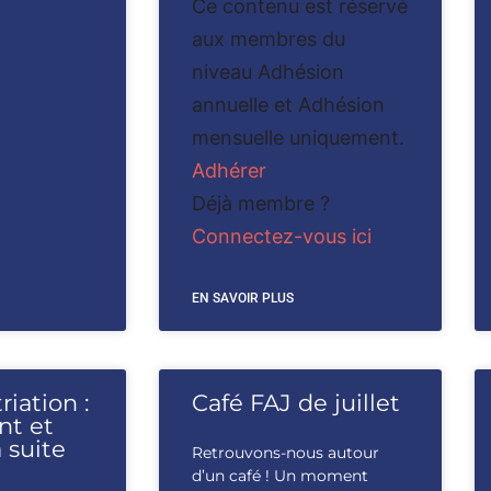
Ce contenu est réservé
aux membres du
niveau Adhésion
annuelle et Adhésion
mensuelle uniquement.
Adhérer
Déjà membre ?
Connectez-vous ici
EN SAVOIR PLUS
riation :
Café FAJ de juillet
int et
 suite
Retrouvons-nous autour
d’un café ! Un moment