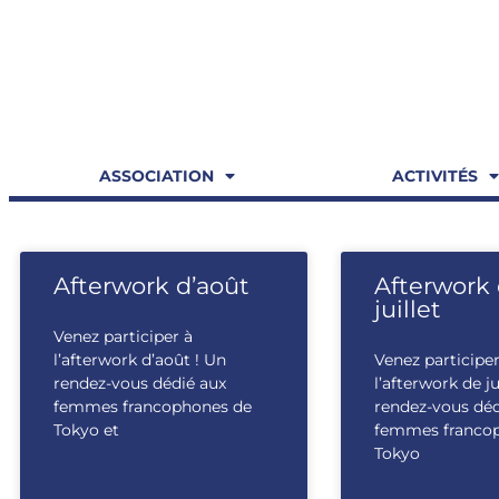
ASSOCIATION
ACTIVITÉS
Afterwork d’août
Afterwork
juillet
Venez participer à
l’afterwork d’août ! Un
Venez participer
rendez-vous dédié aux
l’afterwork de ju
femmes francophones de
rendez-vous déd
Tokyo et
femmes franco
Tokyo