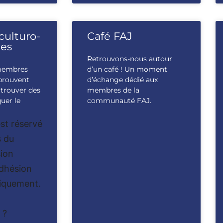
culturo-
Café FAJ
ues
Retrouvons-nous autour
membres
d’un café ! Un moment
prouvent
d’échange dédié aux
à trouver des
membres de la
quer le
communauté FAJ.
st réservé
 du
ion
Adhésion
iquement.
 ?