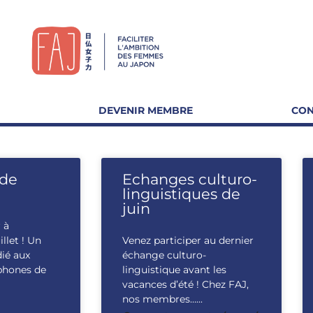
DEVENIR MEMBRE
CON
 de
Echanges culturo-
linguistiques de
juin
 à
illet ! Un
Venez participer au dernier
ié aux
échange culturo-
phones de
linguistique avant les
vacances d’été ! Chez FAJ,
nos membres…...