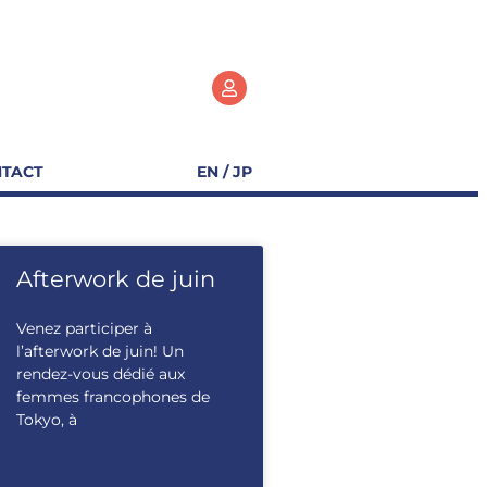
TACT
EN / JP
Afterwork de juin
Venez participer à
l’afterwork de juin! Un
rendez-vous dédié aux
femmes francophones de
Tokyo, à