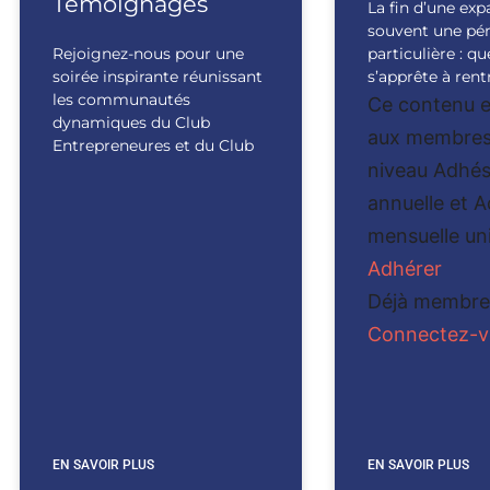
Témoignages
La fin d’une exp
souvent une pé
Rejoignez-nous pour une
particulière : qu
soirée inspirante réunissant
s’apprête à rentr
les communautés
Ce contenu e
dynamiques du Club
aux membres
Entrepreneures et du Club
niveau Adhés
annuelle et 
mensuelle un
Adhérer
Déjà membre
Connectez-vo
EN SAVOIR PLUS
EN SAVOIR PLUS