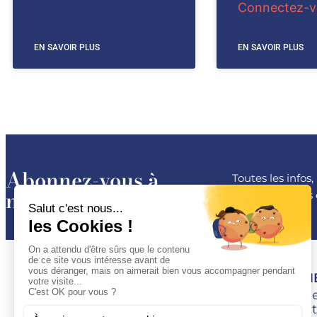
Connectez-vo
EN SAVOIR PLUS
EN SAVOIR PLUS
Abonnez-vous à
Toutes les infos
notre newsletter
les conférences 
ESPACE 
Devenir M
Se connect