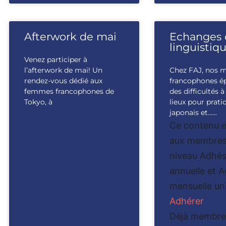
Afterwork de mai
Echanges 
linguistiq
Venez participer à
l’afterwork de mai! Un
Chez FAJ, nos 
rendez-vous dédié aux
francophones é
femmes francophones de
des difficultés 
Tokyo, à
lieux pour prati
japonais et…...
Ce contenu e
aux membres
niveau Adhés
annuelle et 
mensuelle un
Adhérer
Déjà membre