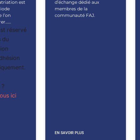
atriation est
d’échange dédié aux
riode
membres de la
e l’on
communauté FAJ.
er…...
st réservé
 du
ion
Adhésion
iquement.
 ?
us ici
EN SAVOIR PLUS