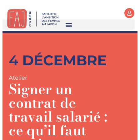
4
DÉCEMBRE
Atelier
Signer un
contrat de
travail salarié :
ce qu’il faut