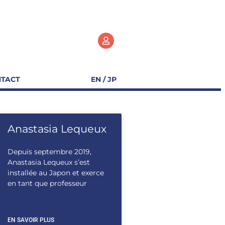
TACT
EN / JP
Anastasia Lequeux
Depuis septembre 2019,
Anastasia Lequeux s’est
installée au Japon et exerce
en tant que professeur
EN SAVOIR PLUS