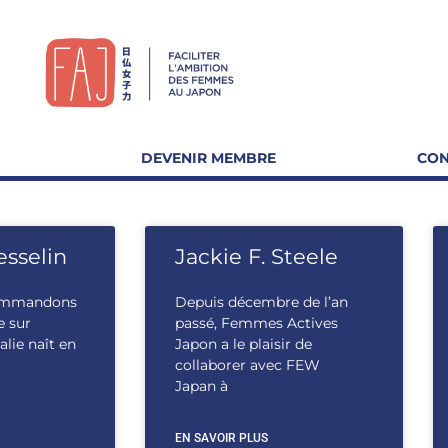
DEVENIR MEMBRE
CON
esselin
Jackie F. Steele
ommandons
Depuis décembre de l’an
e sur
passé, Femmes Actives
lie naît en
Japon a le plaisir de
collaborer avec FEW
Japan à
EN SAVOIR PLUS