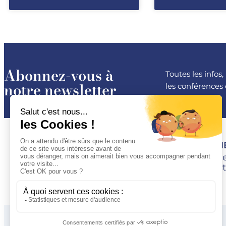
Abonnez-vous à
Toutes les infos
notre newsletter
les conférences 
ESPACE 
Devenir M
Se connect