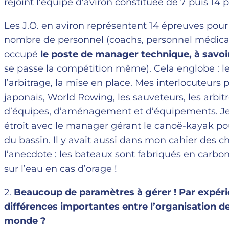
rejoint l’équipe d’aviron constituée de 7 puis 14 
Les J.O. en aviron représentent 14 épreuves pou
nombre de personnel (coachs, personnel médical, 
occupé
le poste de manager technique, à savoi
se passe la compétition même). Cela englobe : les 
l’arbitrage, la mise en place. Mes interlocuteurs p
japonais, World Rowing, les sauveteurs, les arbit
d’équipes, d’aménagement et d’équipements. Je
étroit avec le manager gérant le canoë-kayak pou
du bassin. Il y avait aussi dans mon cahier des c
l’anecdote : les bateaux sont fabriqués en carbone
sur l’eau en cas d’orage !
2.
Beaucoup de paramètres à gérer ! Par expéri
différences importantes entre l’organisation 
monde ?