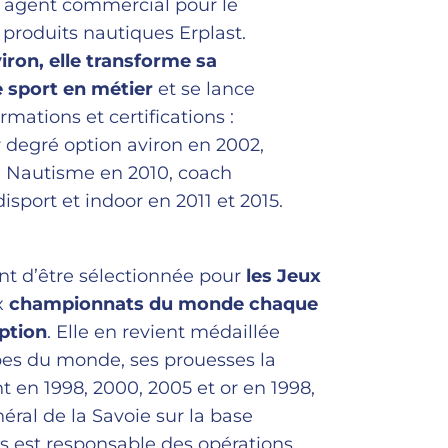
 agent commercial pour le
 produits nautiques Erplast.
iron, elle transforme sa
 sport en métier
et se lance
rmations et certifications :
r degré option aviron en 2002,
 Nautisme en 2010, coach
isport et indoor en 2011 et 2015.
ent d’être sélectionnée pour
les Jeux
x
championnats du monde chaque
ption
. Elle en revient médaillée
upes du monde, ses prouesses la
t en 1998, 2000, 2005 et or en 1998,
éral de la Savoie sur la base
s est responsable des opérations